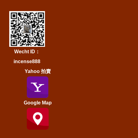
Wecht ID：
incense888
Yahoo 拍賣
Google Map