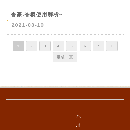
香篆.香模使用解析~
2021-08-10
1
2
3
4
5
6
7
>
最後一頁
地
址