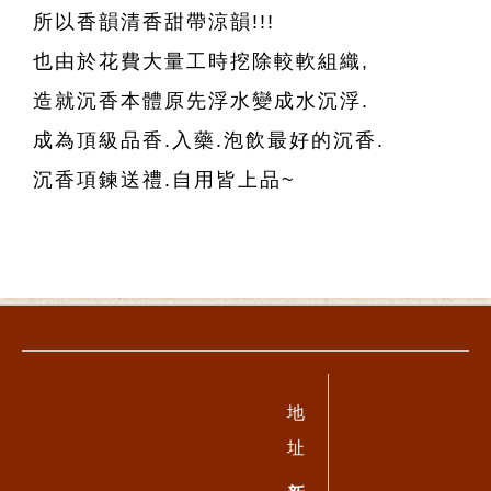
所以香韻清香甜帶涼韻!!!
也由於花費大量工時挖除較軟組織,
造就沉香本體原先浮水變成水沉浮.
成為頂級品香.入藥.泡飲最好的沉香.
沉香項鍊送禮.自用皆上品~
地
址