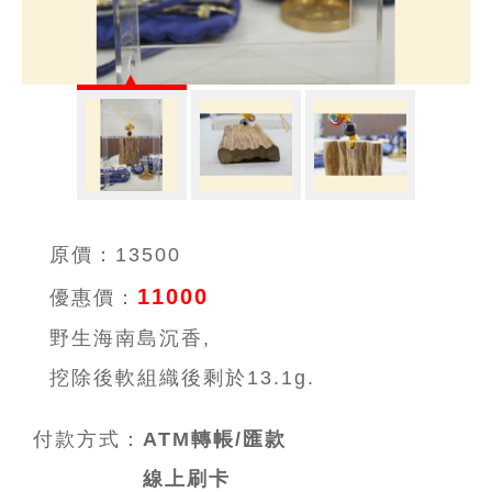
原價：13500
11000
優惠價：
野生海南島沉香,
挖除後軟組織後剩於13.1g.
付款方式：
ATM轉帳/匯款
線上刷卡