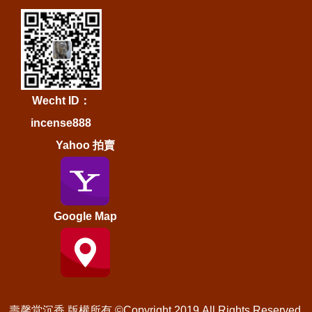
Wecht ID：
incense888
Yahoo 拍賣
Google Map
壽馨堂沉香 版權所有 ©Copyright 2019.All Rights Reserved.