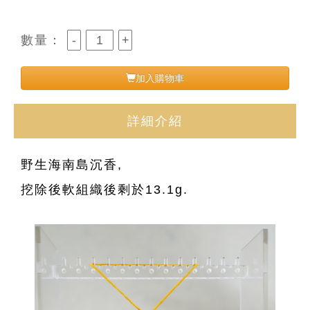
數量：
加入購物車
詳細介紹
野生海南島沉香,
挖除後軟組織後剩於13.1g.