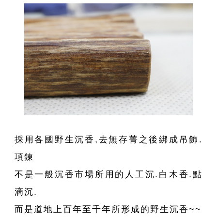
採用各國野生沉香,去無存菁之後綁成吊飾.
項鍊
不是一般沉香市場所用的人工沉.白木香.點
滴沉.
而是道地上百年至千年所形成的野生沉香~~