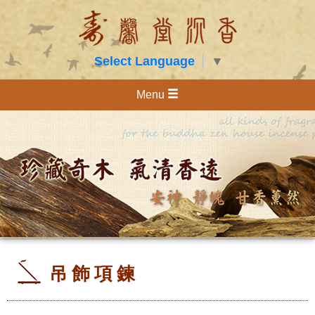
Select Language
▼
Menu
吊飾項鍊